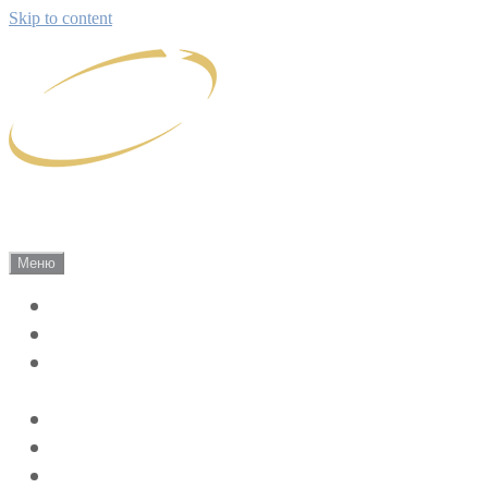
Skip to content
Саки Экскурсии
Сириус г. Саки, Экскурсии по Крыму!
Меню
Экскурсии
Цены 2026
Индивидуально-групповые экскурсии
по Крыму
Жилье на лето
Отзывы
Наш Крым