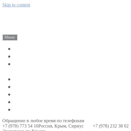
Skip to content
Саки Экскурсии
Сириус г. Саки, Экскурсии по Крыму!
Меню
Экскурсии
Цены 2026
Индивидуально-групповые экскурсии
по Крыму
Жилье на лето
Отзывы
Наш Крым
О компании
Контакты
Обращение в любое время по телефонам
+7 (978) 773 54 16
Россия, Крым, Сириус
+7 (978) 232 38 02