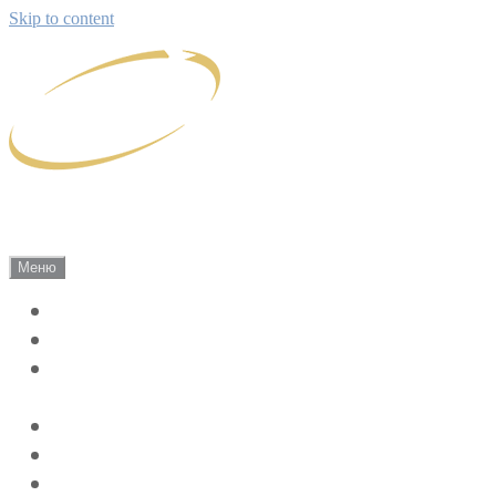
Skip to content
Саки Экскурсии
Сириус г. Саки, Экскурсии по Крыму!
Меню
Экскурсии
Цены 2026
Индивидуально-групповые экскурсии
по Крыму
Жилье на лето
Отзывы
Наш Крым