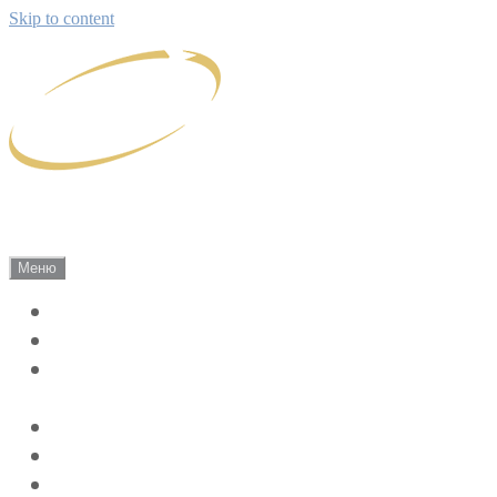
Skip to content
Саки Экскурсии
Сириус г. Саки, Экскурсии по Крыму!
Меню
Экскурсии
Цены 2026
Индивидуально-групповые экскурсии
по Крыму
Жилье на лето
Отзывы
Наш Крым