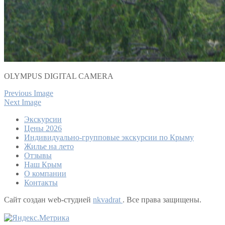
OLYMPUS DIGITAL CAMERA
Previous Image
Next Image
Экскурсии
Цены 2026
Индивидуально-групповые экскурсии по Крыму
Жилье на лето
Отзывы
Наш Крым
О компании
Контакты
Сайт создан web-студией
nkvadrat
. Все права защищены.