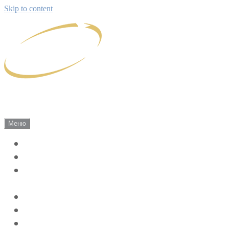
Skip to content
Саки Экскурсии
Сириус г. Саки, Экскурсии по Крыму!
Меню
Экскурсии
Цены 2026
Индивидуально-групповые экскурсии
по Крыму
Жилье на лето
Отзывы
Наш Крым